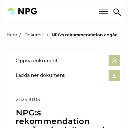
Sö
Våra frågor
Hem
Dokument
NPG:s rekommendation angående deltagande i marknadsaktiviteter
Våra medlemmar
Öppna dokument
Medlemskap
Ladda ner dokument
Om oss
Om NPG
2024.10.03
Styrelsen
NPG:s
rekommendation