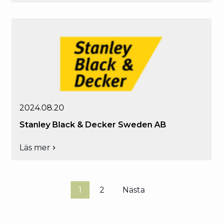
Techtronic
Industries
Nordic
Aps
2024.08.20
Stanley Black & Decker Sweden AB
Läs mer
om
Stanley
Black
&
Decker
1
2
Nästa
Sidnumrering
Sweden
för
AB
inlägg