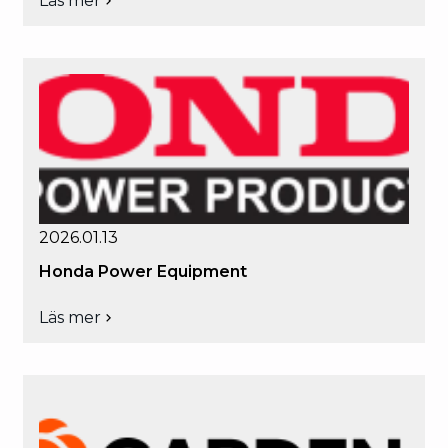
Läs mer
om
Husqvarna
2026.01.13
Honda Power Equipment
Läs mer
om
Honda
Power
Equipment