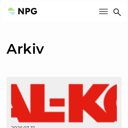
Sö
Våra frågor
Arkiv
Våra medlemmar
Medlemskap
Om oss
Om NPG
Styrelsen