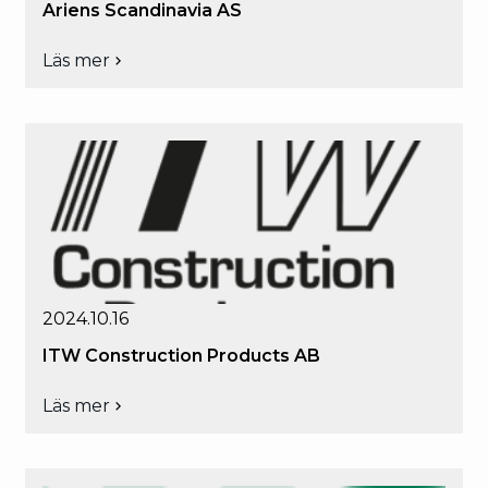
Ariens Scandinavia AS
Läs mer
om
Ariens
Scandinavia
AS
2024.10.16
ITW Construction Products AB
Läs mer
om
ITW
Construction
Products