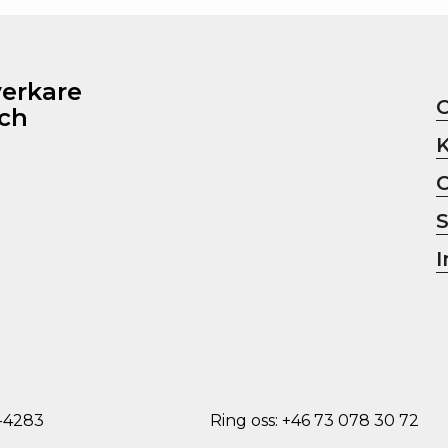
verkare
och
I
-4283
Ring oss:
+46 73 078 30 72